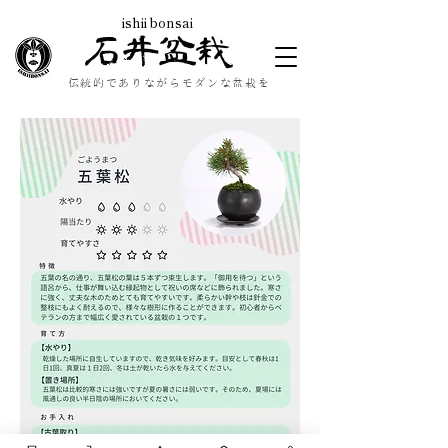
ishii bonsai
石井盆栽
伝統的でありながらモダンな盆栽を