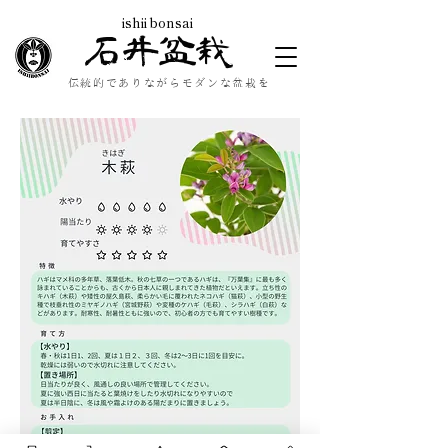
ishii bonsai
石井盆栽
伝統的でありながらモダンな盆栽を