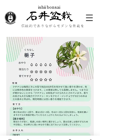
ishii bonsai
石井盆栽
伝統的でありながらモダンな盆栽を