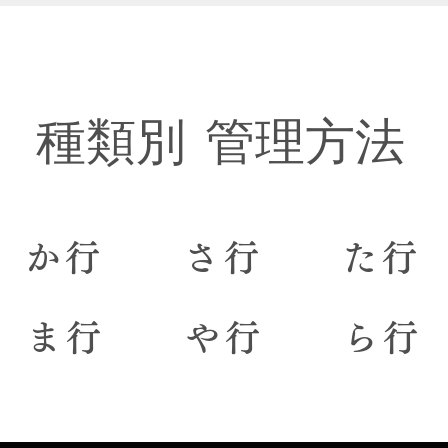
種類別
管理方法
か行
さ行
た行
ま行
や行
ら行