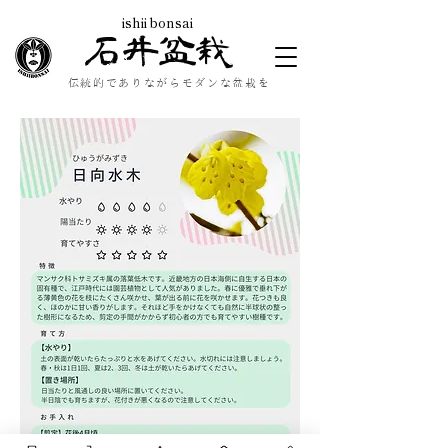
ishii bonsai
石井盆栽
伝統的でありながらモダンな盆栽を