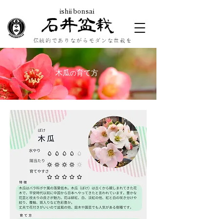
ishii bonsai
石井盆栽
伝統的でありながらモダンな盆栽を
​木瓜
育て方
の